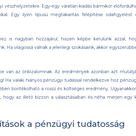
vészhelyzetekre. Egy-egy váratlan kiadás bármikor előfordulha
kal. Egy ilyen típusú megtakarítás felépítése odafigyelést 
hez is nagyban hozzájárul, hiszen képbe kerülünk azzal, ho
. Ha világossá válnak a jelenlegi szokásaink, akkor egyszerűbb
epe van az önbizalomnak. Az eredmények azonban azt mutatjá
Ha valaki hiányos pénzügyi tudással rendelkezve hoz pénzüg
ében borítékolható a rossz és költséges eredmény. Ugyanakkor
 hogy az illető bízzon a választásaiban és néha merjen egy k
sítások a pénzügyi tudatosság