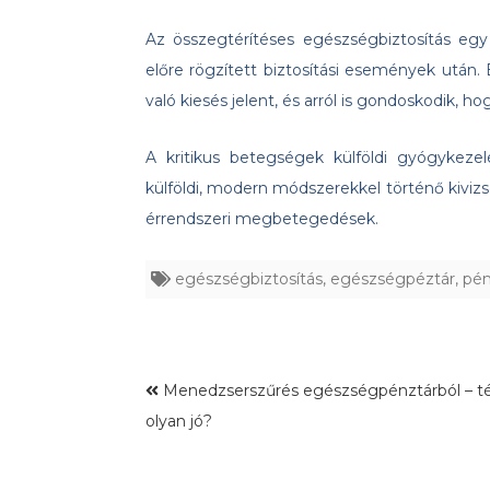
Az összegtérítéses egészségbiztosítás egy
előre rögzített biztosítási események után.
való kiesés jelent, és arról is gondoskodik, h
A kritikus betegségek külföldi gyógykeze
külföldi, modern módszerekkel történő kivizsg
érrendszeri megbetegedések.
egészségbiztosítás
,
egészségpéztár
,
pén
Menedzserszűrés egészségpénztárból – t
olyan jó?