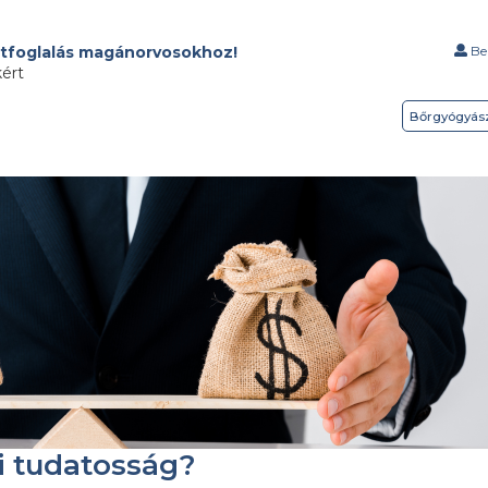
tfoglalás magánorvosokhoz!
Bel
kért
Bőrgyógyás
i tudatosság?