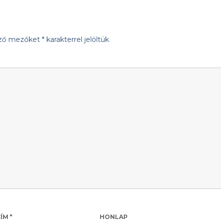
ező mezőket
*
karakterrel jelöltük
CÍM
*
HONLAP