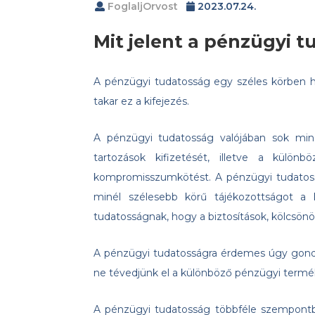
FoglaljOrvost
2023.07.24.
Mit jelent a pénzügyi 
A pénzügyi tudatosság egy széles körben h
takar ez a kifejezés.
A pénzügyi tudatosság valójában sok minde
tartozások kifizetését, illetve a külön
kompromisszumkötést. A pénzügyi tudatoss
minél szélesebb körű tájékozottságot a
tudatosságnak, hogy a biztosítások, kölcsön
A pénzügyi tudatosságra érdemes úgy gondol
ne tévedjünk el a különböző pénzügyi termé
A pénzügyi tudatosság többféle szempontból