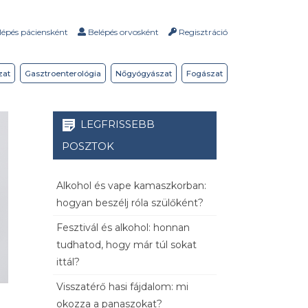
épés páciensként
Belépés orvosként
Regisztráció
zat
Gasztroenterológia
Nőgyógyászat
Fogászat
LEGFRISSEBB
POSZTOK
Alkohol és vape kamaszkorban:
hogyan beszélj róla szülőként?
Fesztivál és alkohol: honnan
tudhatod, hogy már túl sokat
ittál?
Visszatérő hasi fájdalom: mi
okozza a panaszokat?