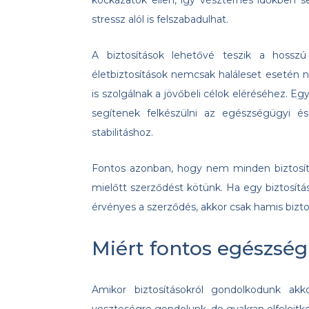
kockázatok ellen, így vészterhes időkben sem
stressz alól is felszabadulhat.
A biztosítások lehetővé teszik a hossz
életbiztosítások nemcsak haláleset esetén 
is szolgálnak a jövőbeli célok eléréséhez. Eg
segítenek felkészülni az egészségügyi é
stabilitáshoz.
Fontos azonban, hogy nem minden biztosít
mielőtt szerződést kötünk. Ha egy biztosí
érvényes a szerződés, akkor csak hamis biz
Miért fontos egészségb
Amikor biztosításokról gondolkodunk akk