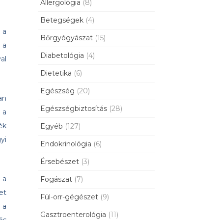
Allergológia
(8)
Betegségek
(4)
 a
Bőrgyógyászat
(15)
 a
Diabetológia
(4)
al
Dietetika
(6)
Egészség
(20)
an
Egészségbiztosítás
(28)
 a
ék
Egyéb
(127)
yi
Endokrinológia
(6)
Érsebészet
(3)
 a
Fogászat
(7)
et
Fül-orr-gégészet
(9)
 a
Gasztroenterológia
(11)