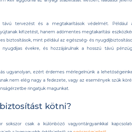
 kell aggódnia az anyagi stabilitását illetően, ráadásul jelent
ú távú tervezést és a megtakarítások védelmét. Például 
nyújtanak kifizetést, hanem adómentes megtakarítási eszközké
yes biztosítások, mint például az egészség- és nyugdíjbiztosításo
s nyugdíjas évekre, és hozzájárulnak a hosszú távú pénzüg
ás ugyanolyan, ezért érdemes mérlegelnünk a lehetőségeinke
tásnak nem elég nagy a fedezete, vagy az események szűk köré
tonságérzetbe ringatjuk magunkat.
iztosítást kötni?
or sokszor csak a különböző vagyontárgyainkkal kapcsolat