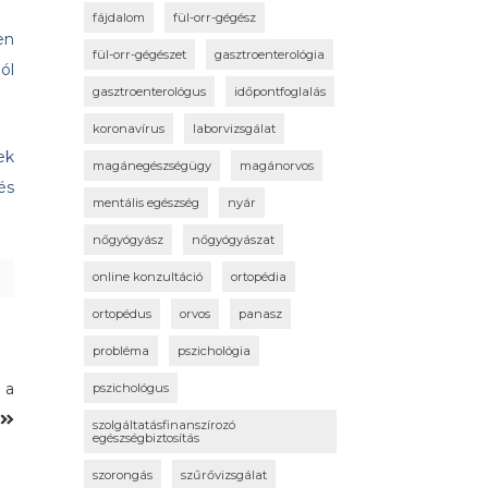
fájdalom
fül-orr-gégész
en
fül-orr-gégészet
gasztroenterológia
ól
gasztroenterológus
időpontfoglalás
koronavírus
laborvizsgálat
ek
magánegészségügy
magánorvos
és
mentális egészség
nyár
nőgyógyász
nőgyógyászat
online konzultáció
ortopédia
ortopédus
orvos
panasz
probléma
pszichológia
 a
pszichológus
!
szolgáltatásfinanszírozó
egészségbiztosítás
szorongás
szűrővizsgálat