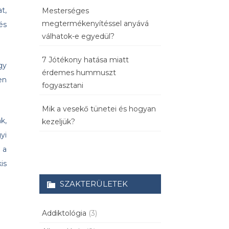
t,
Mesterséges
megtermékenyítéssel anyává
és
válhatok-e egyedül?
7 Jótékony hatása miatt
gy
érdemes hummuszt
en
fogyasztani
Mik a vesekő tünetei és hogyan
k,
kezeljük?
yi
 a
is
SZAKTERÜLETEK
Addiktológia
(3)