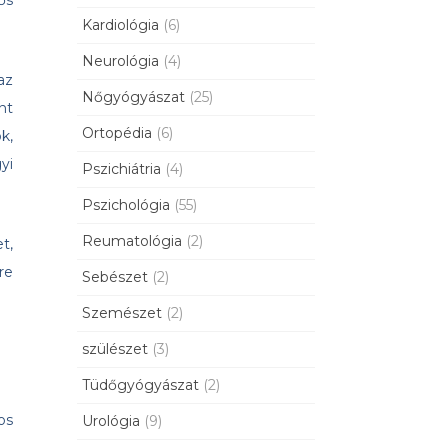
ős
Kardiológia
(6)
Neurológia
(4)
az
Nőgyógyászat
(25)
nt
Ortopédia
(6)
k,
yi
Pszichiátria
(4)
Pszichológia
(55)
Reumatológia
(2)
t,
re
Sebészet
(2)
Szemészet
(2)
szülészet
(3)
Tüdőgyógyászat
(2)
os
Urológia
(9)