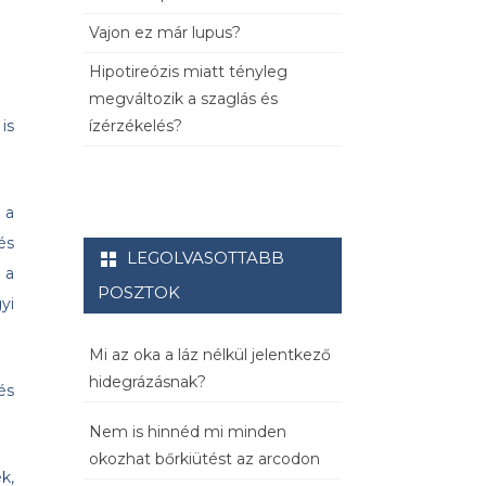
Vajon ez már lupus?
Hipotireózis miatt tényleg
megváltozik a szaglás és
ízérzékelés?
is
 a
és
LEGOLVASOTTABB
 a
POSZTOK
yi
Mi az oka a láz nélkül jelentkező
hidegrázásnak?
és
Nem is hinnéd mi minden
okozhat bőrkiütést az arcodon
k,