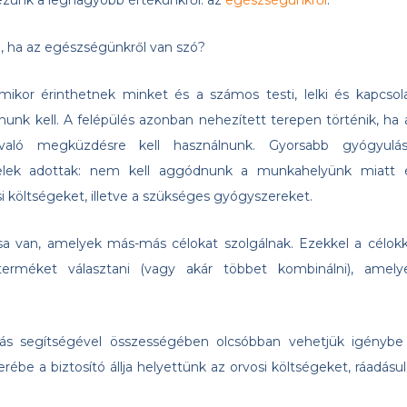
ezünk a legnagyobb értékünkről: az
egészségünkről
.
, ha az egészségünkről van szó?
kor érinthetnek minket és a számos testi, lelki és kapcsola
nunk kell. A felépülés azonban nehezített terepen történik, ha 
való megküzdésre kell használnunk. Gyorsabb gyógyulás
telek adottak: nem kell aggódnunk a munkahelyünk miatt 
osi költségeket, illetve a szükséges gyógyszereket.
sa van, amelyek más-más célokat szolgálnak. Ezekkel a célokk
erméket választani (vagy akár többet kombinálni), amely
ítás segítségével összességében olcsóbban vehetjük igénybe
ébe a biztosító állja helyettünk az orvosi költségeket, ráadásul