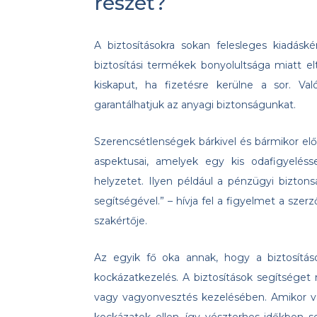
részét?
A biztosításokra sokan felesleges kiadáské
biztosítási termékek bonyolultsága miatt el
kiskaput, ha fizetésre kerülne a sor. Va
garantálhatjuk az anyagi biztonságunkat.
Szerencsétlenségek bárkivel és bármikor e
aspektusai, amelyek egy kis odafigyelésse
helyzetet. Ilyen például a pénzügyi biztons
segítségével.” – hívja fel a figyelmet a sz
szakértője.
Az egyik fő oka annak, hogy a biztosítás
kockázatkezelés. A biztosítások segítséget
vagy vagyonvesztés kezelésében. Amikor va