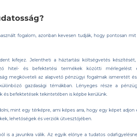
tudatosság?
asznált fogalom, azonban kevesen tudják, hogy pontosan mit 
nt kifejez. Jelentheti a háztartási költségvetés készítését,
böző hitel- és befektetési termékek közötti mérlegelést 
ág megköveteli az alapvető pénzügyi fogalmak ismeretét és
 különböző gazdasági témákban. Lényeges része a pénzüg
ök és befektetések tekintetében is képbe kerülünk.
ni, mint egy térképre, ami képes arra, hogy egy képet adjon 
kek, lehetőségek és verziók útvesztőjében.
 is a javunkra válik. Az egyik előnye a tudatos odafigyelésne