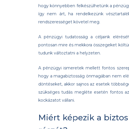
hogy könnyebben felkészülhetünk a pénzügyi 
így nem árt, ha rendelkezünk vésztartalék
rendszerességet követel meg.
A pénzügyi tudatosság a céljaink elérésé
pontosan mire és mekkora összegeket költünk
tudunk változtatni a helyzeten.
A pénzügyi ismeretek mellett fontos szer
hogy a magabiztosság önmagában nem elég! 
döntéseket, akkor sajnos az esetek többség
szükséges tudás megléte esetén fontos az,
kockázatot vállani.
Miért képezik a bizto