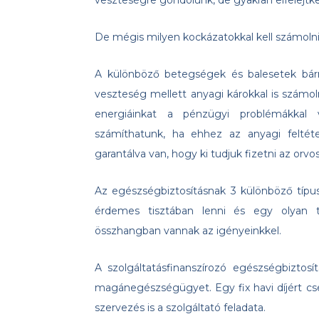
veszteségre gondolunk, de gyakran elfelejtk
De mégis milyen kockázatokkal kell számolni
A különböző betegségek és balesetek bármi
veszteség mellett anyagi károkkal is számol
energiáinkat a pénzügyi problémákkal 
számíthatunk, ha ehhez az anyagi felté
garantálva van, hogy ki tudjuk fizetni az orv
Az egészségbiztosításnak 3 különböző típu
érdemes tisztában lenni és egy olyan t
összhangban vannak az igényeinkkel.
A szolgáltatásfinanszírozó egészségbiztos
magánegészségügyet. Egy fix havi díjért cser
szervezés is a szolgáltató feladata.