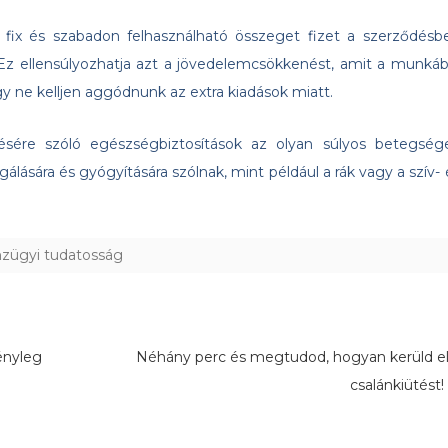
 fix és szabadon felhasználható összeget fizet a szerződésb
 Ez ellensúlyozhatja azt a jövedelemcsökkenést, amit a munkáb
ogy ne kelljen aggódnunk az extra kiadások miatt.
lésére szóló egészségbiztosítások az olyan súlyos betegség
álására és gyógyítására szólnak, mint például a rák vagy a szív- 
zügyi tudatosság
ényleg
Néhány perc és megtudod, hogyan kerüld el
csalánkiütést