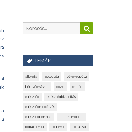
ti
az
ra
és
TÉMÁK
allergia
betegség
bőrgyógyász
al
bőrgyógyászat
covid
család
ek
egészség
egészségbiztosítás
egészségmegőrzés
 a
egészségpénztár
endokrinológia
 a
foglaljorvost
fogorvos
fogászat