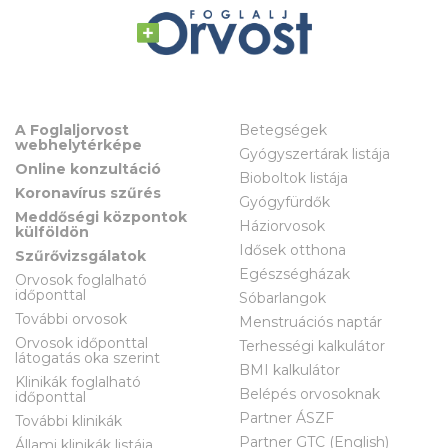
A Foglaljorvost
Betegségek
webhelytérképe
Gyógyszertárak listája
Online konzultáció
Bioboltok listája
Koronavírus szűrés
Gyógyfürdők
Meddőségi központok
Háziorvosok
külföldön
Idősek otthona
Szűrővizsgálatok
Egészségházak
Orvosok foglalható
időponttal
Sóbarlangok
További orvosok
Menstruációs naptár
Orvosok időponttal
Terhességi kalkulátor
látogatás oka szerint
BMI kalkulátor
Klinikák foglalható
Belépés orvosoknak
időponttal
Partner ÁSZF
További klinikák
Partner GTC (English)
Állami klinikák listája