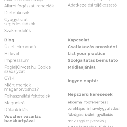
Adatkezelési tájékoztató
Állami fogászati rendelők
Dietetikusok
Gyógyászati
segédeszközök
Szakrendelők
Blog
Kapcsolat
Üzleti hírmondó
Csatlakozás orvosként
Hírlevél
List your practice
Impresszum
Szolgáltatás bemutató
FoglaljOrvost.hu Cookie
Médiaajánlat
szabályzat
GYIK
Ingyen naptár
Miért menjek
magánorvoshoz?
Népszerű keresések
Felhasználási feltételek
ekcéma
|
fogfehérítés
|
Magunkról
torokfájás
|
ínhüvelygyulladás
|
Rólunk írták
fülzúgás
|
izületi gyulladás
|
Voucher vásárlás
bankkártyával
mr vizsgálat
|
vesekő
|