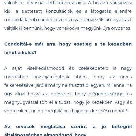
válnak az orvosnál tett látogatásaink. A hosszú várakozási
idő, a siettetett konzultációk és a látogatás ellenére
megoldatlanul maradó kezelés olyan tényezők, amelyek azt
váltják ki bennünk, hogy vonakodva megyünk újra orvoshoz.
Gondoltál-e már arra, hogy esetleg a te kezedben
lehet a kulcs?
A saját viselkedésmódod és cselekedeteid is nagy
mértékben hozzájárulhatnak ahhoz, hogy az orvos
felkeresésével járó élmény ne frusztráló legyen. Mi lenne, ha
úgy állnál hozzá az egészhez, hogy elégedettséggel és
megnyugvással tölt el a tudat, hogy jó kezekben vagy és
végre sikerülni fog megtalálni a bajodra a kezelési módot?
Az orvosok meglátása szerint a jó betegről
általánosságban elmondható, hogy