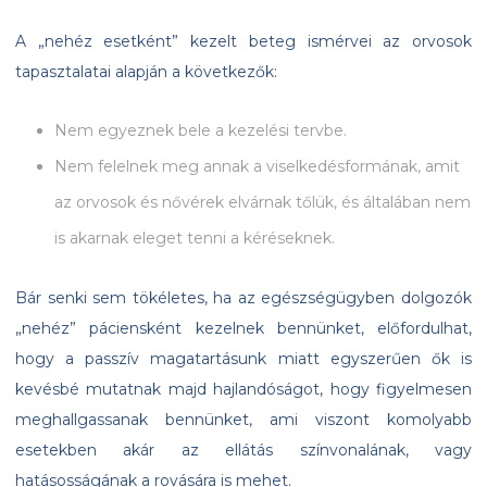
A „nehéz esetként” kezelt beteg ismérvei az orvosok
tapasztalatai alapján a következők:
Nem egyeznek bele a kezelési tervbe.
Nem felelnek meg annak a viselkedésformának, amit
az orvosok és nővérek elvárnak tőlük, és általában nem
is akarnak eleget tenni a kéréseknek.
Bár senki sem tökéletes, ha az egészségügyben dolgozók
„nehéz” páciensként kezelnek bennünket, előfordulhat,
hogy a passzív magatartásunk miatt egyszerűen ők is
kevésbé mutatnak majd hajlandóságot, hogy figyelmesen
meghallgassanak bennünket, ami viszont komolyabb
esetekben akár az ellátás színvonalának, vagy
hatásosságának a rovására is mehet.