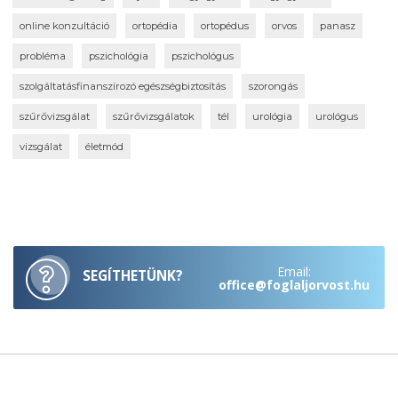
online konzultáció
ortopédia
ortopédus
orvos
panasz
probléma
pszichológia
pszichológus
szolgáltatásfinanszírozó egészségbiztosítás
szorongás
szűrővizsgálat
szűrővizsgálatok
tél
urológia
urológus
vizsgálat
életmód
Email:
SEGÍTHETÜNK?
office@foglaljorvost.hu