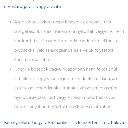
orvoslátogatást vagy a vizitet.
A legtöbbet akkor tudjuk kihozni az orvosnál tett
látogatásból, ha az interakcióra nyitottak vagyunk, nem
konfrontatív, támadó, kötekedő módon közelítünk az
orvosokkal való találkozáshoz és a velük folytatott
kommunikációhoz.
Hogy jó betegek vagyunk azonban nem feltétlenül
azt jelenti, hogy vakon igent mondunk mindarra, amit
az orvosok mondanak, eltűrjük a vészesen hosszúra
nyúló várakozási időt vagy a rossz modort az orvos
beteg irányában tanúsított viselkedésmintájában.
Kétségtelen, hogy alkalmanként kifejezetten frusztrálóvá