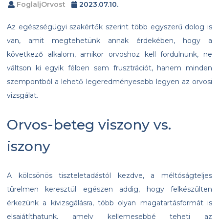
FoglaljOrvost
2023.07.10.
Az egészségügyi szakértők szerint több egyszerű dolog is
van, amit megtehetünk annak érdekében, hogy a
következő alkalom, amikor orvoshoz kell fordulnunk, ne
váltson ki egyik félben sem frusztrációt, hanem minden
szempontból a lehető legeredményesebb legyen az orvosi
vizsgálat.
Orvos-beteg viszony vs.
iszony
A kölcsönös tiszteletadástól kezdve, a méltóságteljes
türelmen keresztül egészen addig, hogy felkészülten
érkezünk a kivizsgálásra, több olyan magatartásformát is
elsajátíthatunk, amely kellemesebbé teheti az