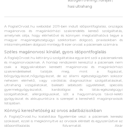
autogén tréning
|
fülfájás
|
hasi ultrahang
A FoglalOrvost.hu weboldal 2011-ben indult időpontfoglalási, országos
magánorvos és magánkórházi szakrendelés kereső szolgáltatás,
amelynek célja, hogy elérhetővé és könnyen megtalálhatóvá tegye a
magyar magánegészségügyi szektorban dolgozó, praxisokban és
intézményekben dolgozó mintegy 8 ezer orvost a páciensek számára.
Széles magánorvosi kínálat, gyors időpontfoglalás
A FoglaljOrvost.hu kétirányú szolgáltatása egyaránt szól a pácienseknek
és magánorvosoknak. A honlap rendszerén keresztül a páciensek nem
csak a leggyakrabban keresett magánorvosi és magánkórházi
szakrendeléseket találják meg, mint a fogászat,
bőrgyógyászat,nőgyógyászat, de az állami egészségügyben sokszor
nehezen elérhető, vagy várólistás diagnosztikai szolgáltatásokat,
ultrahang vizsgálatokat, baleseti sebészeti ügyeleteket, speciális
gyermekgyógyászatot, kardiológiai és látás-egészségügyi
szolgáltatókat, allergológusokat, sőt a hagyományos távol-keleti
gyógyászat és akkupunktúra is szerepel a kereshető magánpraxisok
listájában.
Könnyű kereshetőség az orvos adatbázisokban
A FoglaljOrvost.hu kialakítása figyelembe veszi a páciensek keresési
szokásait, ezzel is megkönnyítve az orvosok elérését és egyszerűsítve az
időpontfoglalás folyamatát. Akár