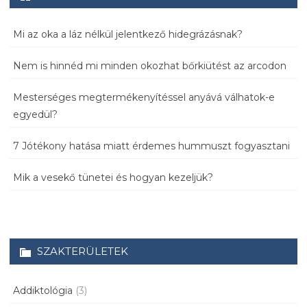
Mi az oka a láz nélkül jelentkező hidegrázásnak?
Nem is hinnéd mi minden okozhat bőrkiütést az arcodon
Mesterséges megtermékenyítéssel anyává válhatok-e
egyedül?
7 Jótékony hatása miatt érdemes hummuszt fogyasztani
Mik a vesekő tünetei és hogyan kezeljük?
SZAKTERÜLETEK
Addiktológia
(3)