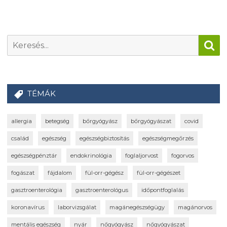
TÉMÁK
allergia
betegség
bőrgyógyász
bőrgyógyászat
covid
család
egészség
egészségbiztosítás
egészségmegőrzés
egészségpénztár
endokrinológia
foglaljorvost
fogorvos
fogászat
fájdalom
fül-orr-gégész
fül-orr-gégészet
gasztroenterológia
gasztroenterológus
időpontfoglalás
koronavírus
laborvizsgálat
magánegészségügy
magánorvos
mentális egészség
nyár
nőgyógyász
nőgyógyászat