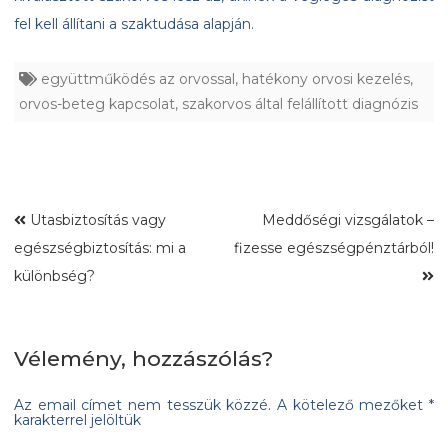
fel kell állítani a szaktudása alapján.
együttműködés az orvossal
,
hatékony orvosi kezelés
,
orvos-beteg kapcsolat
,
szakorvos által felállított diagnózis
Utasbiztosítás vagy
Meddőségi vizsgálatok –
egészségbiztosítás: mi a
fizesse egészségpénztárból!
különbség?
Vélemény, hozzászólás?
Az email címet nem tesszük közzé.
A kötelező mezőket
*
karakterrel jelöltük