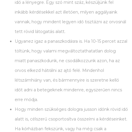
idő a lényegre. Egy szó mint száz, készüljünk fel
inkább kérdésekkel azt illetően, milyen aggályaink
vannak, hogy mindent legyen idő tisztázni az orvosnál
tett rövid látogatás alatt.
Ugyanez igaz a panaszkodásra is. Ha 10-15 percet azzal
töltünk, hogy valami megváltoztathatatlan dolog
miatt panaszkodunk, ne csodálkozzunk azon, ha az
orvos elkezd hátrálni az ajtó felé. Mindenhol
létszámhiány van, és bármennyire is szeretne kellő
időt adni a betegeknek mindenre, egyszerűen nincs
erre módja.
Hogy minden szükséges dologra jusson időnk rövid idő
alatt is, célszerű csoportosítva összeírni a kérdéseinket.
Ha kórházban fekszünk, vagy ha még csak a