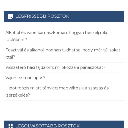
LEGFRISSEBB POSZTOK
Alkohol és vape kamaszkorban: hogyan beszélj róla
szülőként?
Fesztivál és alkohol: honnan tudhatod, hogy már túl sokat
ittál?
Visszatérő hasi fájdalom: mi okozza a panaszokat?
Vajon ez már lupus?
Hipotireózis miatt tényleg megváltozik a szaglás és
ízérzékelés?
LEGOLVASOTTABB POSZTOK