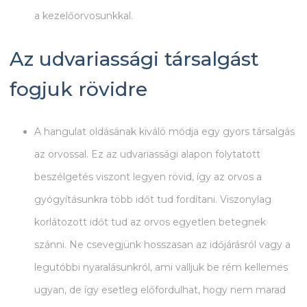
a kezelőorvosunkkal.
Az udvariassági társalgást
fogjuk rövidre
A hangulat oldásának kiváló módja egy gyors társalgás
az orvossal. Ez az udvariassági alapon folytatott
beszélgetés viszont legyen rövid, így az orvos a
gyógyításunkra több időt tud fordítani. Viszonylag
korlátozott időt tud az orvos egyetlen betegnek
szánni. Ne csevegjünk hosszasan az időjárásról vagy a
legutóbbi nyaralásunkról, ami valljuk be rém kellemes
ugyan, de így esetleg előfordulhat, hogy nem marad