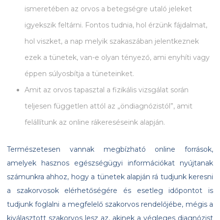
ismeretében az orvos a betegségre utaló jeleket
igyekszik feltárni. Fontos tudnia, hol érzünk fájdalmat,
hol viszket, a nap melyik szakaszában jelentkeznek
ezek a tünetek, van-e olyan tényező, ami enyhíti vagy
éppen súlyosbítja a tüneteinket.
Amit az orvos tapasztal a fizikális vizsgálat során
teljesen független attól az „öndiagnózistól”, amit
felállítunk az online rákereséseink alapján.
Természetesen vannak megbízható online források,
amelyek hasznos egészségügyi információkat nyújtanak
számunkra ahhoz, hogy a tünetek alapján rá tudjunk keresni
a szakorvosok elérhetőségére és esetleg időpontot is
tudjunk foglalni a megfelelő szakorvos rendelőjébe, mégis a
kiválasztott szakorvos lesz az, akinek a végleges diagnózist