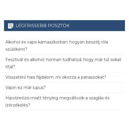
LEGFRISSEBB POSZTOK
Alkohol és vape kamaszkorban: hogyan beszélj róla
szülőként?
Fesztivál és alkohol: honnan tudhatod, hogy már túl sokat
ittál?
Visszatérő hasi fájdalom: mi okozza a panaszokat?
Vajon ez már lupus?
Hipotireózis miatt tényleg megváltozik a szaglás és
ízérzékelés?