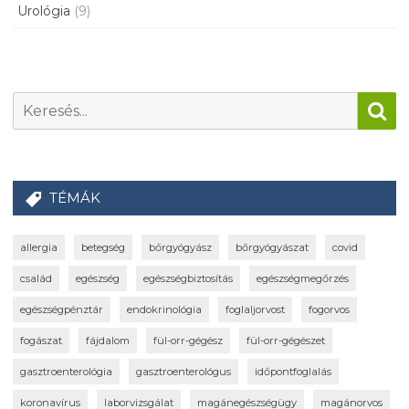
Urológia
(9)
TÉMÁK
allergia
betegség
bőrgyógyász
bőrgyógyászat
covid
család
egészség
egészségbiztosítás
egészségmegőrzés
egészségpénztár
endokrinológia
foglaljorvost
fogorvos
fogászat
fájdalom
fül-orr-gégész
fül-orr-gégészet
gasztroenterológia
gasztroenterológus
időpontfoglalás
koronavírus
laborvizsgálat
magánegészségügy
magánorvos