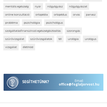
mentális egészség
nyár
nőgyógyász
nőgyógyászat
online konzultáció
ortopédia
ortopédus
orvos
panasz
probléma
pszichológia
pszichológus
szolgáltatásfinanszírozó egészségbiztosítás
szorongás
szűrővizsgálat
szűrővizsgálatok
tél
urológia
urológus
vizsgálat
életmód
Email:
SEGÍTHETÜNK?
office@foglaljorvost.hu