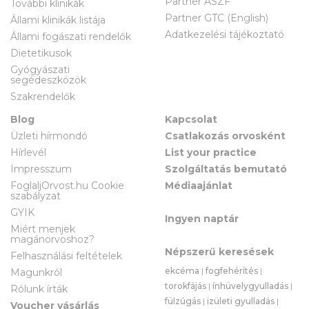
Partner ÁSZF
További klinikák
Partner GTC (English)
Állami klinikák listája
Adatkezelési tájékoztató
Állami fogászati rendelők
Dietetikusok
Gyógyászati
segédeszközök
Szakrendelők
Blog
Kapcsolat
Üzleti hírmondó
Csatlakozás orvosként
Hírlevél
List your practice
Impresszum
Szolgáltatás bemutató
FoglaljOrvost.hu Cookie
Médiaajánlat
szabályzat
GYIK
Ingyen naptár
Miért menjek
magánorvoshoz?
Népszerű keresések
Felhasználási feltételek
ekcéma
|
fogfehérítés
|
Magunkról
torokfájás
|
ínhüvelygyulladás
|
Rólunk írták
fülzúgás
|
izületi gyulladás
|
Voucher vásárlás