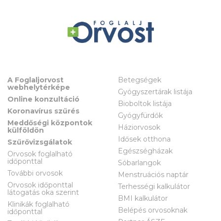
A Foglaljorvost
Betegségek
webhelytérképe
Gyógyszertárak listája
Online konzultáció
Bioboltok listája
Koronavírus szűrés
Gyógyfürdők
Meddőségi központok
Háziorvosok
külföldön
Idősek otthona
Szűrővizsgálatok
Egészségházak
Orvosok foglalható
időponttal
Sóbarlangok
További orvosok
Menstruációs naptár
Orvosok időponttal
Terhességi kalkulátor
látogatás oka szerint
BMI kalkulátor
Klinikák foglalható
Belépés orvosoknak
időponttal