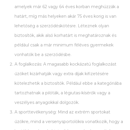
amelyek már 62 vagy 64 éves korban meghúzzák a
határt, míg más helyeken akár 75 éves korig is van
lehetőség a szerződéskötésre. Léteznek olyan
biztosítók, akik alsó korhatárt is meghatároznak és
például csak a már minimum féléves gyermekek
vonhatók be a szerződésbe.
A foglalkozás: A magasabb kockázatú foglalkozást
űzőket kizárhatják vagy extra díjak kifizetésére
kötelezhetik a biztosítók. Például ebbe a kategóriába
tartozhatnak a pilóták, a légiutas-kísérők vagy a
veszélyes anyagokkal dolgozók.
A sporttevékenység: Mind az extrém sportokat
űzőkre, mind a versenysportolókra vonatkozik, hogy a