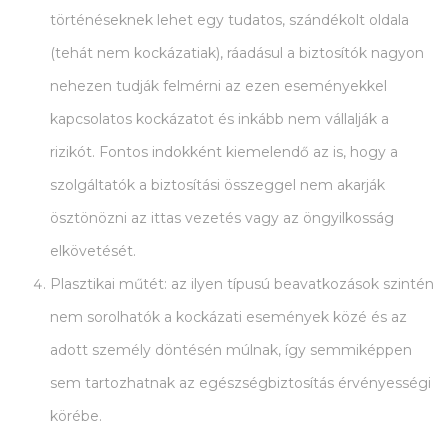
történéseknek lehet egy tudatos, szándékolt oldala
(tehát nem kockázatiak), ráadásul a biztosítók nagyon
nehezen tudják felmérni az ezen eseményekkel
kapcsolatos kockázatot és inkább nem vállalják a
rizikót. Fontos indokként kiemelendő az is, hogy a
szolgáltatók a biztosítási összeggel nem akarják
ösztönözni az ittas vezetés vagy az öngyilkosság
elkövetését.
Plasztikai műtét: az ilyen típusú beavatkozások szintén
nem sorolhatók a kockázati események közé és az
adott személy döntésén múlnak, így semmiképpen
sem tartozhatnak az egészségbiztosítás érvényességi
körébe.