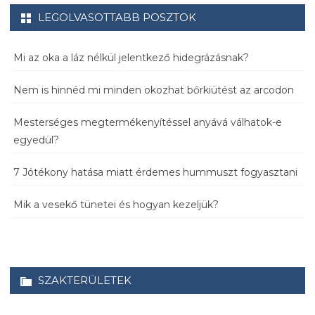
LEGOLVASOTTABB POSZTOK
Mi az oka a láz nélkül jelentkező hidegrázásnak?
Nem is hinnéd mi minden okozhat bőrkiütést az arcodon
Mesterséges megtermékenyítéssel anyává válhatok-e
egyedül?
7 Jótékony hatása miatt érdemes hummuszt fogyasztani
Mik a vesekő tünetei és hogyan kezeljük?
SZAKTERÜLETEK