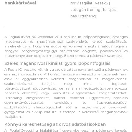
bankkártyával
mr vizsgálat
|
vesekő
|
autogén tréning
|
fülfájás
|
hasi ultrahang
A FoglalOrvost.hu weboldal 2011-ben indult időpontfoglalási, országos
magánorvos és magánkórházi szakrendelés kereső szolgáltatás,
amelynek célja, hogy elérhetővé és könnyen megtalálhatóvá tegye a
magyar magánegészségügyi szektorban dolgozó, praxisokban és
intézményekben dolgozó mintegy 8 ezer orvost a páciensek számára.
Széles magánorvosi kínálat, gyors időpontfoglalás
A FoglaljOrvost.hu kétirányú szolgáltatása egyaránt szól a pácienseknek
és magánorvosoknak. A honlap rendszerén keresztül a páciensek nem
csak a leggyakrabban keresett magánorvosi és magánkórházi
szakrendeléseket találják meg, mint a fogászat,
bőrgyógyászat,nőgyógyászat, de az állami egészségügyben sokszor
nehezen elérhető, vagy várólistás diagnosztikai szolgáltatásokat,
ultrahang vizsgálatokat, baleseti sebészeti ügyeleteket, speciális
gyermekgyógyászatot, kardiológiai és látás-egészségügyi
szolgáltatókat, allergológusokat, sőt a hagyományos távol-keleti
gyógyászat és akkupunktúra is szerepel a kereshető magánpraxisok
listájában.
Könnyű kereshetőség az orvos adatbázisokban
A FoglaljOrvost.hu kialakítása figyelembe veszi a páciensek keresési