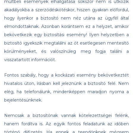
múltbeli események elhallgatása sokszor nem is ütközik
akadályokba a szerződéskötéskor, hiszen gyakran előfordul,
hogy ilyenkor a biztosító nem néz utána az ügyfél által
elmondottaknak. Azonban korántsem ez a helyzet, amikor
bekövetkezik egy biztosítási esemény! Ilyen helyzetben a
biztosító igyekszik megtalálni az őt esetlegesen mentesítő
körülményeket, és valószínűleg meg fogja találni a
visszatartott információt.
Fontos szabály, hogy a kockázati esemény bekövetkeztét
hivatalos úton, írásban kell jeleznünk a biztosító felé. Nem
elég, ha telefonálunk, mindenképpen maradjon nyoma a
bejelentésünknek.
Nemcsak a biztosítónak vannak kötelezettségei felénk,
hanem fordítva is. Az egyik fontos feladatunk az időben
történő díjfizetés. Ha ennek a teendőnknek mégsem