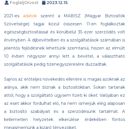
FoglaljOrvost
2023.12.15.
2021-es
adatok
szerint a MABISZ (Magyar Biztosítók
Szövetsége) tagjai közül összesen 11-en foglalkoztak
egészségbiztosítással és körülbelül 35 ezer szerződés volt
érvényben. A díjbevételben és a szolgáltatások számában is
jelentős fejlődésnek lehettünk szemtanúi, hiszen az elmúlt
10 évben négyszer annyi lett a bevétel, a választható
szolgáltatások pedig tizenegyszeresére duzzadtak.
Sajnos az erőteljes növekedés ellenére is magas azoknak az
aránya, akik nem bíznak a biztosítókban. Sokan tartanak
attól, hogy a szolgáltató úgysem fizeti ki őket. Valójában ez
az eset akkor fordulhat elő, ha nem ismerjük elég alaposan
a biztosító szabályait és a szerződésünk tartalmát. A
kellemetlen helyzetek elkerülése érdekében fontos
megismernünk a kizáró tényezőket.