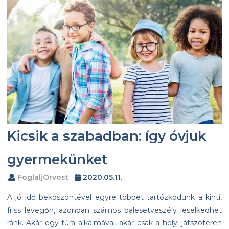
Kicsik a szabadban: így óvjuk
gyermekünket
FoglaljOrvost
2020.05.11.
A jó idő beköszöntével egyre többet tartózkodunk a kinti,
friss levegőn, azonban számos balesetveszély leselkedhet
ránk. Akár egy túra alkalmával, akár csak a helyi játszótéren