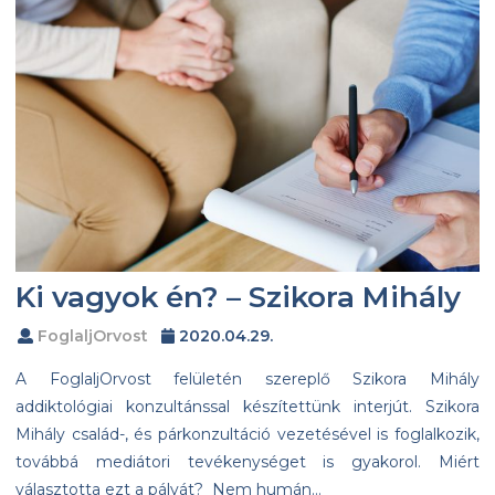
Ki vagyok én? – Szikora Mihály
FoglaljOrvost
2020.04.29.
A FoglaljOrvost felületén szereplő Szikora Mihály
addiktológiai konzultánssal készítettünk interjút. Szikora
Mihály család-, és párkonzultáció vezetésével is foglalkozik,
továbbá mediátori tevékenységet is gyakorol. Miért
választotta ezt a pályát? Nem humán…