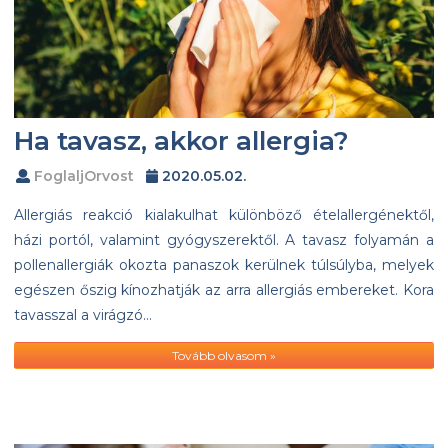
Ha tavasz, akkor allergia?
FoglaljOrvost
2020.05.02.
Allergiás reakció kialakulhat különböző ételallergénektől,
házi portól, valamint gyógyszerektől. A tavasz folyamán a
pollenallergiák okozta panaszok kerülnek túlsúlyba, melyek
egészen őszig kínozhatják az arra allergiás embereket. Kora
tavasszal a virágzó…
Tovább olvasom »