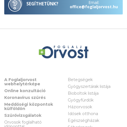
Email:
SEGÍTHETÜNK?
office@foglaljorvost.hu
A Foglaljorvost
Betegségek
webhelytérképe
Gyógyszertárak listája
Online konzultáció
Bioboltok listája
Koronavírus szűrés
Gyógyfürdők
Meddőségi központok
Háziorvosok
külföldön
Idősek otthona
Szűrővizsgálatok
Egészségházak
Orvosok foglalható
időponttal