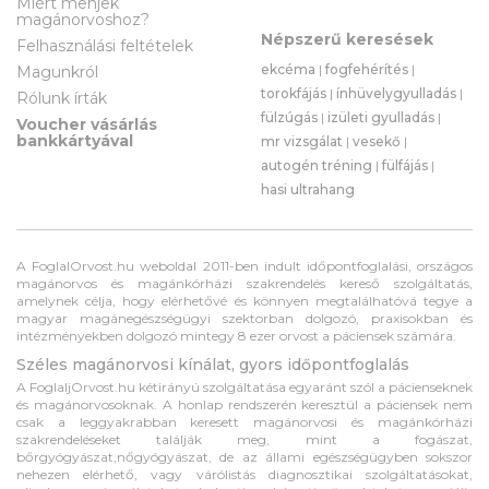
Miért menjek
magánorvoshoz?
Népszerű keresések
Felhasználási feltételek
ekcéma
|
fogfehérítés
|
Magunkról
torokfájás
|
ínhüvelygyulladás
|
Rólunk írták
fülzúgás
|
izületi gyulladás
|
Voucher vásárlás
bankkártyával
mr vizsgálat
|
vesekő
|
autogén tréning
|
fülfájás
|
hasi ultrahang
A FoglalOrvost.hu weboldal 2011-ben indult időpontfoglalási, országos
magánorvos és magánkórházi szakrendelés kereső szolgáltatás,
amelynek célja, hogy elérhetővé és könnyen megtalálhatóvá tegye a
magyar magánegészségügyi szektorban dolgozó, praxisokban és
intézményekben dolgozó mintegy 8 ezer orvost a páciensek számára.
Széles magánorvosi kínálat, gyors időpontfoglalás
A FoglaljOrvost.hu kétirányú szolgáltatása egyaránt szól a pácienseknek
és magánorvosoknak. A honlap rendszerén keresztül a páciensek nem
csak a leggyakrabban keresett magánorvosi és magánkórházi
szakrendeléseket találják meg, mint a fogászat,
bőrgyógyászat,nőgyógyászat, de az állami egészségügyben sokszor
nehezen elérhető, vagy várólistás diagnosztikai szolgáltatásokat,