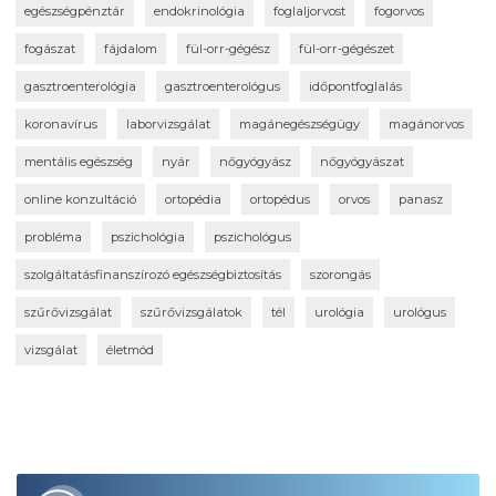
egészségpénztár
endokrinológia
foglaljorvost
fogorvos
fogászat
fájdalom
fül-orr-gégész
fül-orr-gégészet
gasztroenterológia
gasztroenterológus
időpontfoglalás
koronavírus
laborvizsgálat
magánegészségügy
magánorvos
mentális egészség
nyár
nőgyógyász
nőgyógyászat
online konzultáció
ortopédia
ortopédus
orvos
panasz
probléma
pszichológia
pszichológus
szolgáltatásfinanszírozó egészségbiztosítás
szorongás
szűrővizsgálat
szűrővizsgálatok
tél
urológia
urológus
vizsgálat
életmód