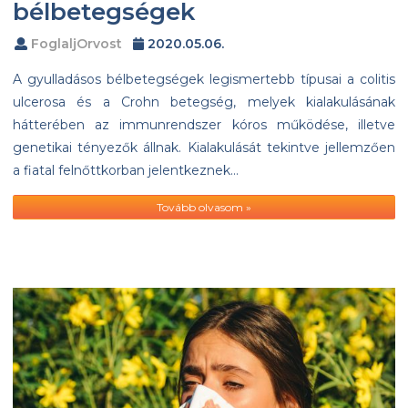
bélbetegségek
FoglaljOrvost
2020.05.06.
A gyulladásos bélbetegségek legismertebb típusai a colitis
ulcerosa és a Crohn betegség, melyek kialakulásának
hátterében az immunrendszer kóros működése, illetve
genetikai tényezők állnak. Kialakulását tekintve jellemzően
a fiatal felnőttkorban jelentkeznek…
Tovább olvasom »