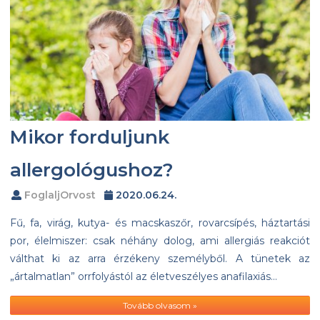
Mikor forduljunk
allergológushoz?
FoglaljOrvost
2020.06.24.
Fű, fa, virág, kutya- és macskaszőr, rovarcsípés, háztartási
por, élelmiszer: csak néhány dolog, ami allergiás reakciót
válthat ki az arra érzékeny személyből. A tünetek az
„ártalmatlan” orrfolyástól az életveszélyes anafilaxiás…
Tovább olvasom »