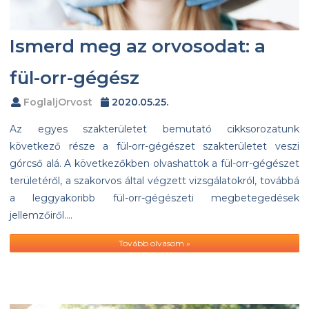
Ismerd meg az orvosodat: a
fül-orr-gégész
FoglaljOrvost
2020.05.25.
Az egyes szakterületet bemutató cikksorozatunk
következő része a fül-orr-gégészet szakterületet veszi
górcső alá. A következőkben olvashattok a fül-orr-gégészet
területéről, a szakorvos által végzett vizsgálatokról, továbbá
a leggyakoribb fül-orr-gégészeti megbetegedések
jellemzőiről….
Tovább olvasom »