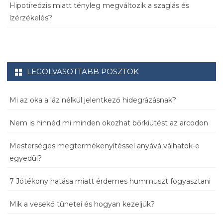
Hipotireózis miatt tényleg megváltozik a szaglás és
ízérzékelés?
LEGOLVASOTTABB POSZTOK
Mi az oka a láz nélkül jelentkező hidegrázásnak?
Nem is hinnéd mi minden okozhat bőrkiütést az arcodon
Mesterséges megtermékenyítéssel anyává válhatok-e
egyedül?
7 Jótékony hatása miatt érdemes hummuszt fogyasztani
Mik a vesekő tünetei és hogyan kezeljük?