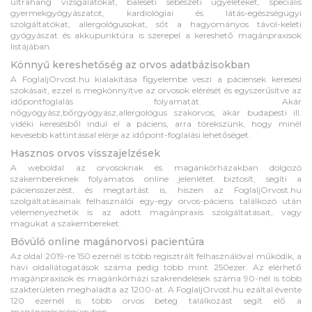
ultrahang vizsgálatokat, baleseti sebészeti ügyeleteket, speciális
gyermekgyógyászatot, kardiológiai és látás-egészségügyi
szolgáltatókat, allergológusokat, sőt a hagyományos távol-keleti
gyógyászat és akkupunktúra is szerepel a kereshető magánpraxisok
listájában.
Könnyű kereshetőség az orvos adatbázisokban
A FoglaljOrvost.hu kialakítása figyelembe veszi a páciensek keresési
szokásait, ezzel is megkönnyítve az orvosok elérését és egyszerűsítve az
időpontfoglalás folyamatát. Akár
nőgyógyász,bőrgyógyász,allergológus szakorvos, akár budapesti ill.
vidéki keresésből indul el a páciens, arra törekszünk, hogy minél
kevesebb kattintással elérje az időpont-foglalási lehetőséget.
Hasznos orvos visszajelzések
A weboldal az orvosoknak és magánkórházakban dolgozó
szakembereknek folyamatos online jelenlétet biztosít, segíti a
páciensszerzést, és megtartást is, hiszen az FoglaljOrvost.hu
szolgáltatásainak felhasználói egy-egy orvos-páciens találkozó után
véleményezhetik is az adott magánpraxis szolgáltatásait, vagy
magukat a szakembereket.
Bővülő online magánorvosi pacientúra
Az oldal 2019-re 150 ezernél is több regisztrált felhasználóval működik, a
havi oldallátogatások száma pedig több mint 250ezer. Az elérhető
magánpraxisok és magánkórházi szakrendelések száma 90-nél is több
szakterületen meghaladta az 1200-at. A FoglaljOrvost.hu ezáltal évente
120 ezernél is több orvos beteg találkozást segít elő a
magánegészségügyben.