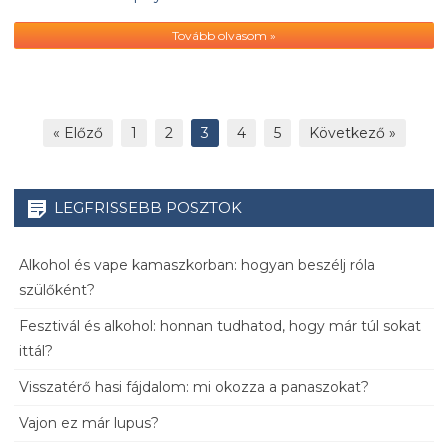
Tovább olvasom »
« Előző
1
2
3
4
5
Következő »
LEGFRISSEBB POSZTOK
Alkohol és vape kamaszkorban: hogyan beszélj róla
szülőként?
Fesztivál és alkohol: honnan tudhatod, hogy már túl sokat
ittál?
Visszatérő hasi fájdalom: mi okozza a panaszokat?
Vajon ez már lupus?