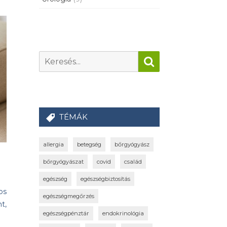
TÉMÁK
allergia
betegség
bőrgyógyász
bőrgyógyászat
covid
család
egészség
egészségbiztosítás
os
egészségmegőrzés
t,
egészségpénztár
endokrinológia