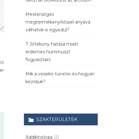
okozhat bőrkiütést az arcodon
Mesterséges
megtermékenyítéssel anyává
válhatok-e egyedül?
7 Jótékony hatása miatt
érdemes hummuszt
fogyasztani
zó
er
Mik a vesekő tünetei és hogyan
kezeljük?
SZAKTERÜLETEK
Addiktológia
(3)