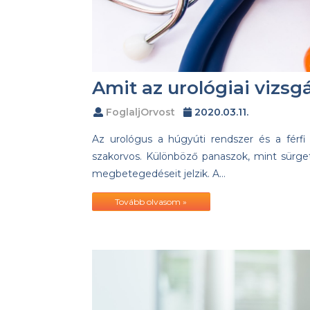
Amit az urológiai vizsgá
FoglaljOrvost
2020.03.11.
Az urológus a húgyúti rendszer és a férfi 
szakorvos. Különböző panaszok, mint sürgető
megbetegedéseit jelzik. A…
Tovább olvasom »