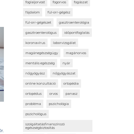
foglaljorvost
fogorvos
fogászat
fájdalom
fül-orr-gégész
fül-orr-gégészet
gasztroenterológia
gasztroenterológus
időpontfoglalás
koronavírus
laborvizsgálat
magánegészségügy
magánorvos
mentális egészség
nyár
nőgyógyász
nőgyógyászat
online konzultáció
ortopédia
ortopédus
orvos
panasz
probléma
pszichológia
pszichológus
szolgáltatásfinanszírozó
egészségbiztosítás
r.