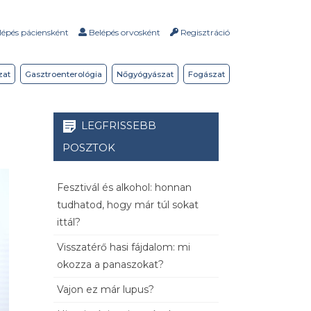
épés páciensként
Belépés orvosként
Regisztráció
zat
Gasztroenterológia
Nőgyógyászat
Fogászat
LEGFRISSEBB
POSZTOK
Fesztivál és alkohol: honnan
tudhatod, hogy már túl sokat
ittál?
Visszatérő hasi fájdalom: mi
okozza a panaszokat?
Vajon ez már lupus?