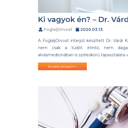
Ki vagyok én? – Dr. Várd
FoglaljOrvost
2020.03.13.
A FoglaljOrvost interjút készített Dr. Várdi
nem csak a tüdőt érintő, nem dagan
alvásmedicinában is széleskörű tapasztalata 
Tovább olvasom »