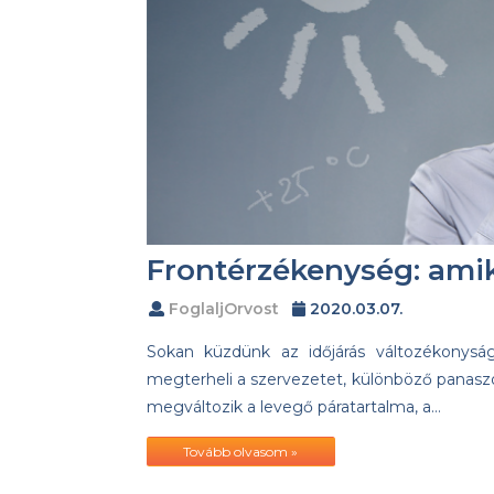
Frontérzékenység: amik
FoglaljOrvost
2020.03.07.
Sokan küzdünk az időjárás változékonysá
megterheli a szervezetet, különböző panasz
megváltozik a levegő páratartalma, a…
Tovább olvasom »