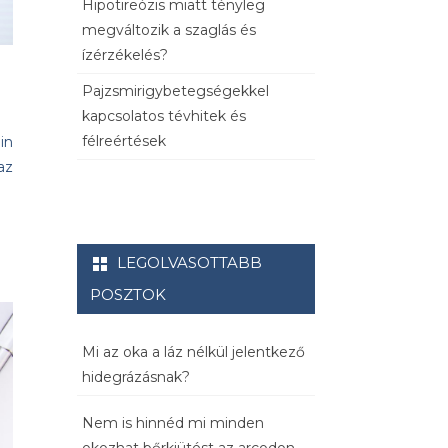
Hipotireózis miatt tényleg
megváltozik a szaglás és
ízérzékelés?
Pajzsmirigybetegségekkel
kapcsolatos tévhitek és
félreértések
in
az
LEGOLVASOTTABB
POSZTOK
Mi az oka a láz nélkül jelentkező
hidegrázásnak?
Nem is hinnéd mi minden