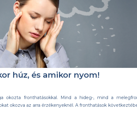
or húz, és amikor nyom!
ga okozta fronthatásokkal. Mind a hideg-, mind a melegfro
okat okozva az arra érzékenyeknél. A fronthatások következtéb