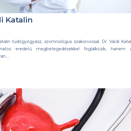
i Katalin
 Katalin tüdőgyógyász, szomnológus szakorvossal. Dr. Várdi Katal
atos eredetű megbetegedésekkel foglalkozik, hanem 
van….