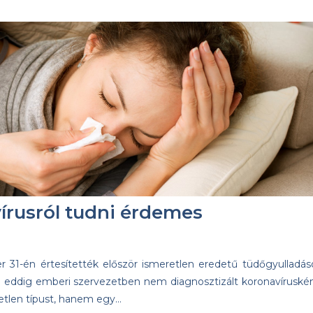
írusról tudni érdemes
 31-én értesítették először ismeretlen eredetű tüdőgyulladás
 eddig emberi szervezetben nem diagnosztizált koronavíruskén
tlen típust, hanem egy…