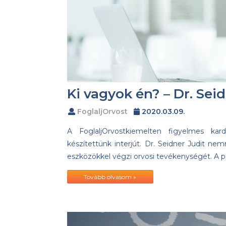
Ki vagyok én? – Dr. Sei
FoglaljOrvost
2020.03.09.
A FoglaljOrvostkiemelten figyelmes kard
készítettünk interjút. Dr. Seidner Judit ne
eszközökkel végzi orvosi tevékenységét. A 
Tovább olvasom »