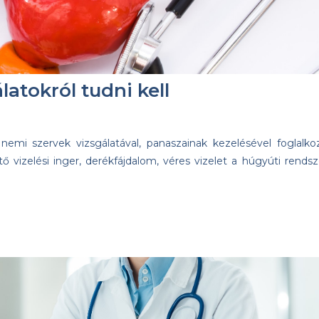
latokról tudni kell
nemi szervek vizsgálatával, panaszainak kezelésével foglalko
 vizelési inger, derékfájdalom, véres vizelet a húgyúti rendsz