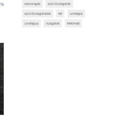
ns
szorongás
szűrővizsgálat
szűrővizsgálatok
tél
urológia
urológus
vizsgálat
életmód