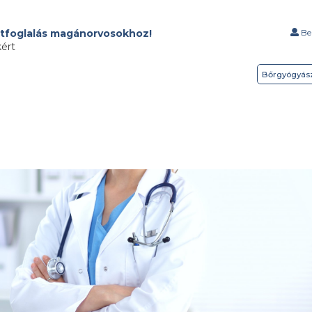
tfoglalás magánorvosokhoz!
Bel
kért
Bőrgyógyás