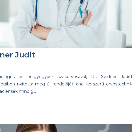
dner Judit
iológus és belgyógyász szakorvosával, Dr. Seidner Juditt
mrégiben nyitotta meg új rendelőjét, ahol korszerű orvostechnik
páciensek mindig…