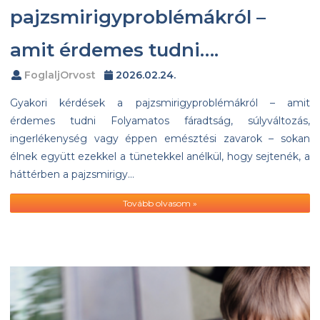
pajzsmirigyproblémákról –
amit érdemes tudni….
FoglaljOrvost
2026.02.24.
Gyakori kérdések a pajzsmirigyproblémákról – amit
érdemes tudni Folyamatos fáradtság, súlyváltozás,
ingerlékenység vagy éppen emésztési zavarok – sokan
élnek együtt ezekkel a tünetekkel anélkül, hogy sejtenék, a
háttérben a pajzsmirigy…
Tovább olvasom »