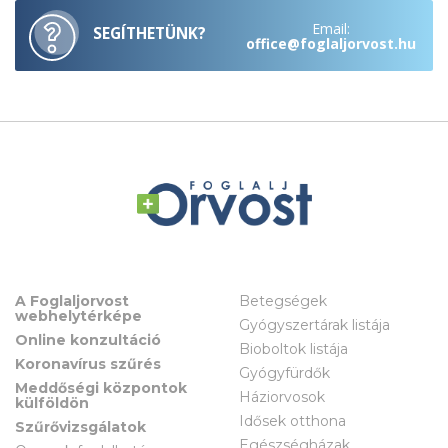
Email:
SEGÍTHETÜNK?
office@foglaljorvost.hu
A Foglaljorvost
Betegségek
webhelytérképe
Gyógyszertárak listája
Online konzultáció
Bioboltok listája
Koronavírus szűrés
Gyógyfürdők
Meddőségi központok
Háziorvosok
külföldön
Idősek otthona
Szűrővizsgálatok
Egészségházak