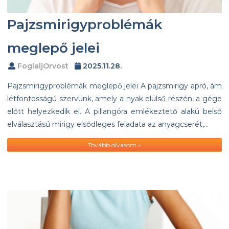
Pajzsmirigyproblémák
meglepő jelei
FoglaljOrvost
2025.11.28.
Pajzsmirigyproblémák meglepő jelei A pajzsmirigy apró, ám
létfontosságú szervünk, amely a nyak elülső részén, a gége
előtt helyezkedik el. A pillangóra emlékeztető alakú belső
elválasztású mirigy elsődleges feladata az anyagcserét,…
Tovább olvasom »