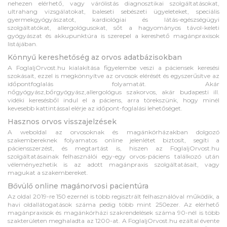
nehezen elérhető, vagy várólistás diagnosztikai szolgáltatásokat,
ultrahang vizsgálatokat, baleseti sebészeti ügyeleteket, speciális
gyermekgyógyászatot, kardiológiai és látás-egészségügyi
szolgáltatókat, allergológusokat, sőt a hagyományos távol-keleti
gyógyászat és akkupunktúra is szerepel a kereshető magánpraxisok
listájában.
Könnyű kereshetőség az orvos adatbázisokban
A FoglaljOrvost.hu kialakítása figyelembe veszi a páciensek keresési
szokásait, ezzel is megkönnyítve az orvosok elérését és egyszerűsítve az
időpontfoglalás folyamatát. Akár
nőgyógyász,bőrgyógyász,allergológus szakorvos, akár budapesti ill.
vidéki keresésből indul el a páciens, arra törekszünk, hogy minél
kevesebb kattintással elérje az időpont-foglalási lehetőséget.
Hasznos orvos visszajelzések
A weboldal az orvosoknak és magánkórházakban dolgozó
szakembereknek folyamatos online jelenlétet biztosít, segíti a
páciensszerzést, és megtartást is, hiszen az FoglaljOrvost.hu
szolgáltatásainak felhasználói egy-egy orvos-páciens találkozó után
véleményezhetik is az adott magánpraxis szolgáltatásait, vagy
magukat a szakembereket.
Bővülő online magánorvosi pacientúra
Az oldal 2019-re 150 ezernél is több regisztrált felhasználóval működik, a
havi oldallátogatások száma pedig több mint 250ezer. Az elérhető
magánpraxisok és magánkórházi szakrendelések száma 90-nél is több
szakterületen meghaladta az 1200-at. A FoglaljOrvost.hu ezáltal évente