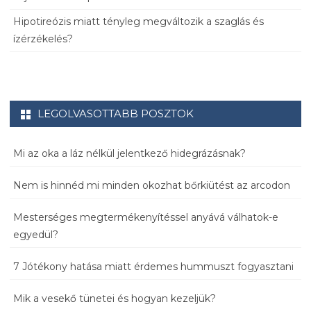
Hipotireózis miatt tényleg megváltozik a szaglás és
ízérzékelés?
LEGOLVASOTTABB POSZTOK
Mi az oka a láz nélkül jelentkező hidegrázásnak?
Nem is hinnéd mi minden okozhat bőrkiütést az arcodon
Mesterséges megtermékenyítéssel anyává válhatok-e
egyedül?
7 Jótékony hatása miatt érdemes hummuszt fogyasztani
Mik a vesekő tünetei és hogyan kezeljük?