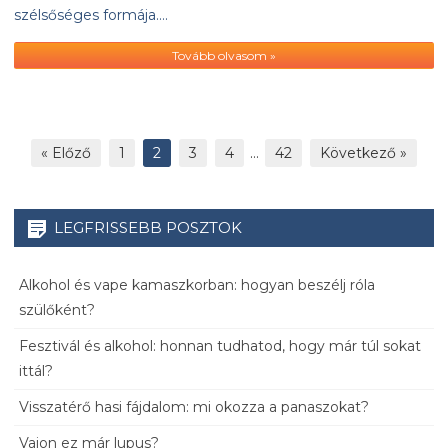
szélsőséges formája….
Tovább olvasom »
« Előző
1
2
3
4
…
42
Következő »
LEGFRISSEBB POSZTOK
Alkohol és vape kamaszkorban: hogyan beszélj róla
szülőként?
Fesztivál és alkohol: honnan tudhatod, hogy már túl sokat
ittál?
Visszatérő hasi fájdalom: mi okozza a panaszokat?
Vajon ez már lupus?