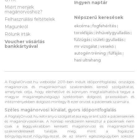
Ingyen naptár
Miért menjek
magánorvoshoz?
Népszerű keresések
Felhasználási feltételek
ekcéma
|
fogfehérítés
|
Magunkról
torokfájás
|
ínhüvelygyulladás
|
Rólunk írták
fülzúgás
|
izületi gyulladás
|
Voucher vásárlás
bankkártyával
mr vizsgálat
|
vesekő
|
autogén tréning
|
fülfájás
|
hasi ultrahang
A FoglalOrvost.hu weboldal 2011-ben indult időpontfoglalási, országos
magánorvos és magánkórházi szakrendelés kereső szolgáltatás,
amelynek célja, hogy elérhetővé és könnyen megtalálhatóvá tegye a
magyar magánegészségügyi szektorban dolgozó, praxisokban és
intézményekben dolgozó mintegy 8 ezer orvost a páciensek számára.
Széles magánorvosi kínálat, gyors időpontfoglalás
A FoglaljOrvost.hu kétirányú szolgáltatása egyaránt szól a pácienseknek
és magánorvosoknak. A honlap rendszerén keresztül a páciensek nem
csak a leggyakrabban keresett magánorvosi és magánkórházi
szakrendeléseket találják meg, mint a fogászat,
bőrgyógyászat,nőgyógyászat, de az állami egészségügyben sokszor