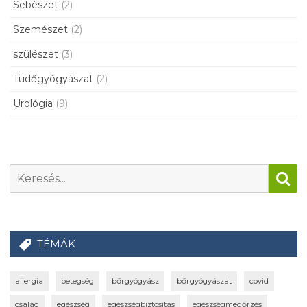
Sebészet
(2)
Szemészet
(2)
szülészet
(3)
Tüdőgyógyászat
(2)
Urológia
(9)
TÉMÁK
allergia
betegség
bőrgyógyász
bőrgyógyászat
covid
család
egészség
egészségbiztosítás
egészségmegőrzés