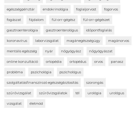
egészségpénztár
endokrinológia
foglaljorvost
fogorvos
fogászat
fájdalom
fül-orr-gégész
fül-orr-gégészet
gasztroenterológia
gasztroenterológus
időpontfoglalás
koronavírus
laborvizsgálat
magánegészségügy
magánorvos
mentális egészség
nyár
nőgyógyász
nőgyógyászat
online konzultáció
ortopédia
ortopédus
orvos
panasz
probléma
pszichológia
pszichológus
szolgáltatásfinanszírozó egészségbiztosítás
szorongás
szűrővizsgálat
szűrővizsgálatok
tél
urológia
urológus
vizsgálat
életmód