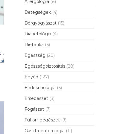
Allergológia
(8)
Betegségek
(4)
Bőrgyógyászat
(15)
Diabetológia
(4)
Dietetika
(6)
r.
Egészség
(20)
ai
Egészségbiztosítás
(28)
Egyéb
(127)
Endokrinológia
(6)
Érsebészet
(3)
Fogászat
(7)
Fül-orr-gégészet
(9)
Gasztroenterológia
(11)