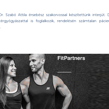
Dr. Szabó Attila érsebész szakorvossal készítettünk interjút. D
érgyógyászattal is foglalkozik, rendelésén számtalan pácie
…