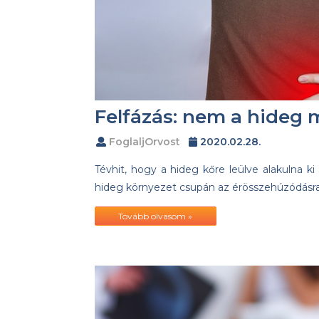
Felfázás: nem a hideg m
FoglaljOrvost
2020.02.28.
Tévhit, hogy a hideg kőre leülve alakulna ki
hideg környezet csupán az érösszehúzódásra 
Tovább olvasom »