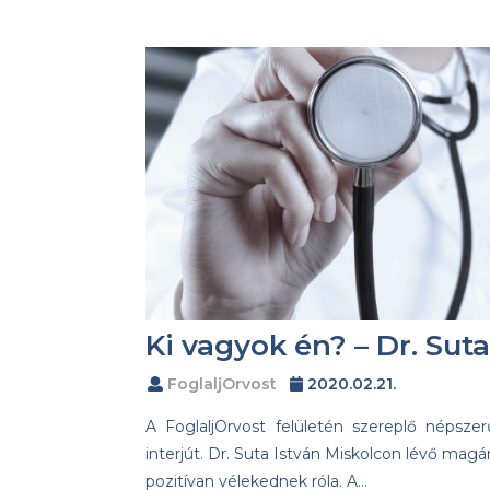
Ki vagyok én? – Dr. Suta
FoglaljOrvost
2020.02.21.
A FoglaljOrvost felületén szereplő népszer
interjút. Dr. Suta István Miskolcon lévő magán
pozitívan vélekednek róla. A…