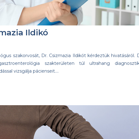
mazia Ildikó
ógus szakorvosát, Dr. Csizmazia Ildikót kérdeztük hivatásáról. D
sztroenterológia szakterületen túl ultrahang diagnosztik
ással vizsgálja pácienseit….