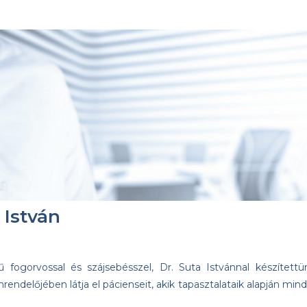
 István
ű fogorvossal és szájsebésszel, Dr. Suta Istvánnal készítettü
rendelőjében látja el pácienseit, akik tapasztalataik alapján mind