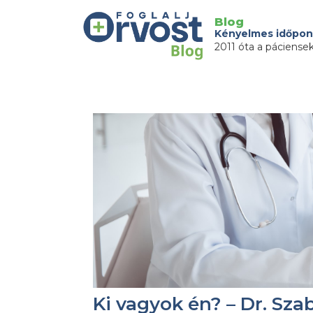
Blog
Kényelmes időpon
2011 óta a páciense
Ki vagyok én? – Dr. Szab