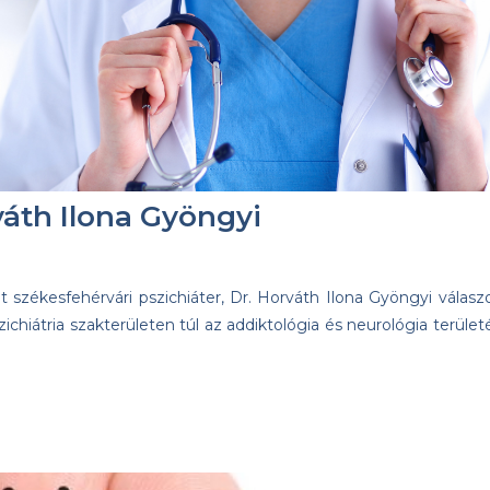
váth Ilona Gyöngyi
t székesfehérvári pszichiáter, Dr. Horváth Ilona Gyöngyi válaszo
ichiátria szakterületen túl az addiktológia és neurológia terület