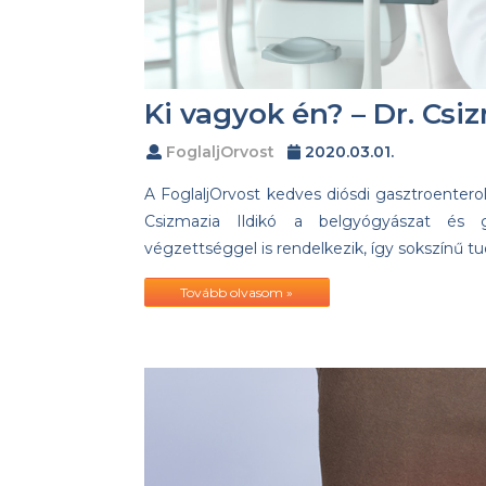
Ki vagyok én? – Dr. Csiz
FoglaljOrvost
2020.03.01.
A FoglaljOrvost kedves diósdi gasztroenterol
Csizmazia Ildikó a belgyógyászat és ga
végzettséggel is rendelkezik, így sokszínű tud
Tovább olvasom »