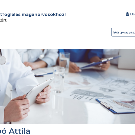
tfoglalás magánorvosokhoz!
Bel
kért
Bőrgyógyás
ó Attila