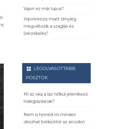
Vajon ez már lupus?
r.
Hipotireózis miatt tényleg
ns
megváltozik a szaglás és
ízérzékelés?
LEGOLVASOTTABB
POSZTOK
Mi az oka a láz nélkül jelentkező
hidegrázásnak?
Nem is hinnéd mi minden
okozhat bőrkiütést az arcodon