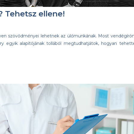
 Tehetsz ellene!
yen szövődményei lehetnek az ülőmunkának. Most vendégírón
ry egyik alapítójának tollából megtudhatjátok, hogyan tehett