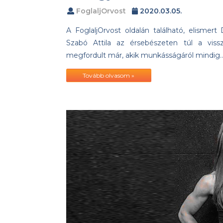
FoglaljOrvost
2020.03.05.
A FoglaljOrvost oldalán található, elismert 
Szabó Attila az érsebészeten túl a vissz
megfordult már, akik munkásságáról mindig
Tovább olvasom »