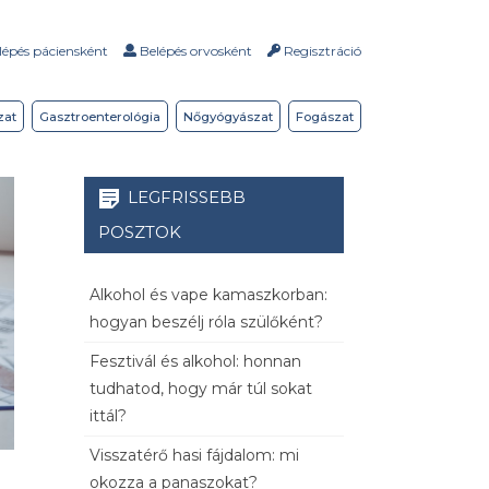
épés páciensként
Belépés orvosként
Regisztráció
zat
Gasztroenterológia
Nőgyógyászat
Fogászat
LEGFRISSEBB
POSZTOK
Alkohol és vape kamaszkorban:
hogyan beszélj róla szülőként?
Fesztivál és alkohol: honnan
tudhatod, hogy már túl sokat
ittál?
Visszatérő hasi fájdalom: mi
okozza a panaszokat?