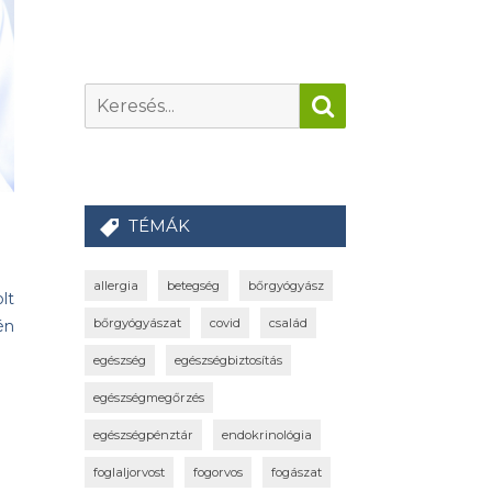
TÉMÁK
allergia
betegség
bőrgyógyász
lt
bőrgyógyászat
covid
család
én
egészség
egészségbiztosítás
egészségmegőrzés
egészségpénztár
endokrinológia
foglaljorvost
fogorvos
fogászat