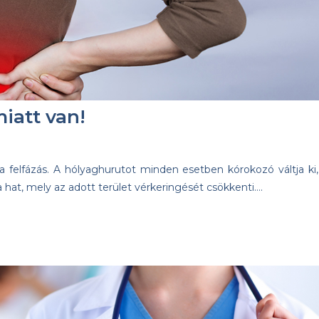
iatt van!
 a felfázás. A hólyaghurutot minden esetben kórokozó váltja ki,
hat, mely az adott terület vérkeringését csökkenti….