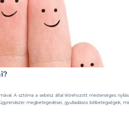
i?
ával. A sztóma a sebész által létrehozott mesterséges nyílás
a húgyrendszer megbetegedései, gyulladásos bélbetegségek, mi