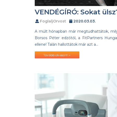
VENDÉGÍRÓ: Sokat ülsz?
FoglaljOrvost
2020.03.03.
A múlt hónapban már megtudhattátok, mil
Borsos Péter edzőtől, a FitPartners Hunga
ellene! Talán hallottátok már azt a…
Tovább olvasom »