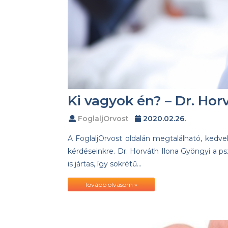
Ki vagyok én? – Dr. Hor
FoglaljOrvost
2020.02.26.
A FoglaljOrvost oldalán megtalálható, kedvel
kérdéseinkre. Dr. Horváth Ilona Gyöngyi a psz
is jártas, így sokrétű…
Tovább olvasom »