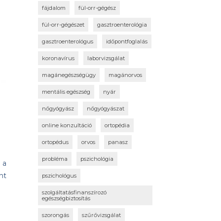
fájdalom
fül-orr-gégész
fül-orr-gégészet
gasztroenterológia
gasztroenterológus
időpontfoglalás
koronavírus
laborvizsgálat
magánegészségügy
magánorvos
mentális egészség
nyár
nőgyógyász
nőgyógyászat
online konzultáció
ortopédia
ortopédus
orvos
panasz
probléma
pszichológia
 a
nt
pszichológus
szolgáltatásfinanszírozó
egészségbiztosítás
szorongás
szűrővizsgálat