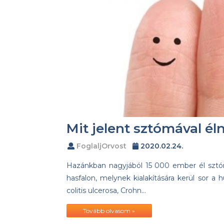
Mit jelent sztómával éln
FoglaljOrvost
2020.02.24.
Hazánkban nagyjából 15 000 ember él sztóm
hasfalon, melynek kialakítására kerül sor 
colitis ulcerosa, Crohn…
Tovább olvasom »