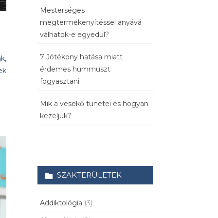
Mesterséges
megtermékenyítéssel anyává
válhatok-e egyedül?
7 Jótékony hatása miatt
k,
érdemes hummuszt
ek
fogyasztani
Mik a vesekő tünetei és hogyan
kezeljük?
SZAKTERÜLETEK
Addiktológia
(3)