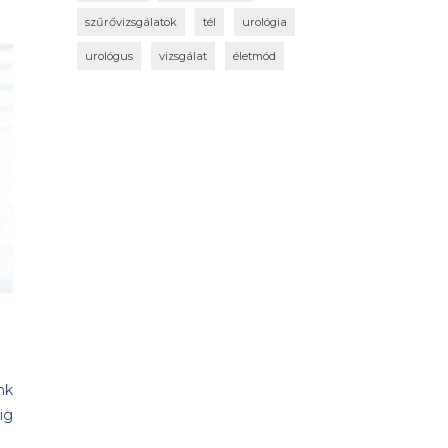
szűrővizsgálatok
tél
urológia
urológus
vizsgálat
életmód
nk
ig